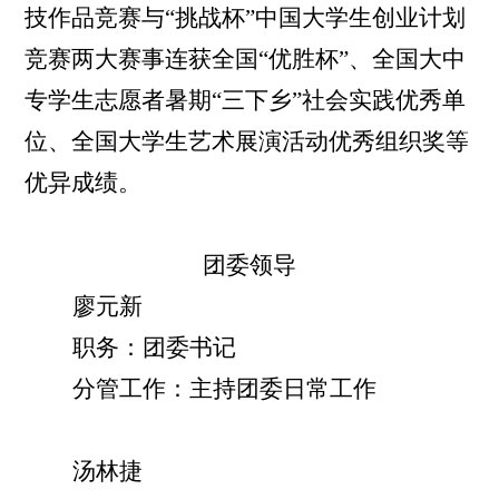
技作品竞赛与
“
挑战杯
”
中国大学
生
创业计划
竞赛两大赛事连获全国
“
优胜杯
”
、全国大中
专学生志愿者暑期
“
三下乡
”
社会实践优秀单
位、全国大学生艺术展演活动优秀组织奖等
优异成绩
。
团委领导
廖元新
职务：团委书记
分管工作：主持团委日常工作
汤林捷