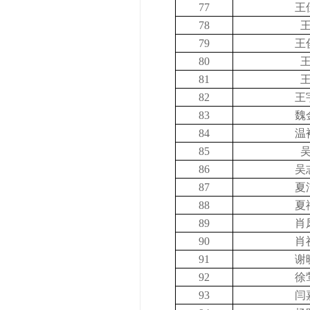
77
王
78
79
王
80
81
82
王
83
魏
84
温
85
86
吴
87
夏
88
夏
89
肖
90
肖
91
谢
92
徐
93
闫