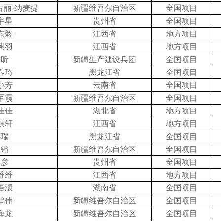
古丽
·纳麦提
新疆维吾尔自治区
全国项目
宇星
贵州省
全国项目
东毅
江西省
地方项目
麒羽
江西省
地方项目
秦昕
新疆生产建设兵团
全国项目
春琦
黑龙江省
全国项目
小芳
云南省
全国项目
军霞
新疆维吾尔自治区
全国项目
佳佳
湖北省
地方项目
祺轩
江西省
地方项目
孙瑞
黑龙江省
全国项目
谭镕
新疆维吾尔自治区
全国项目
汤彦
贵州省
全国项目
维维
江西省
地方项目
语澴
湖南省
全国项目
鸿伟
新疆维吾尔自治区
全国项目
海龙
新疆维吾尔自治区
全国项目