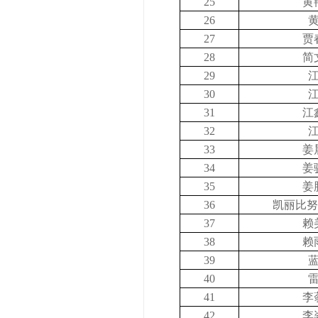
25
黄
26
27
贾
28
简
29
30
31
江
32
33
姜
34
姜
35
姜
36
凯丽比努
37
赖
38
赖
39
40
41
李
42
李