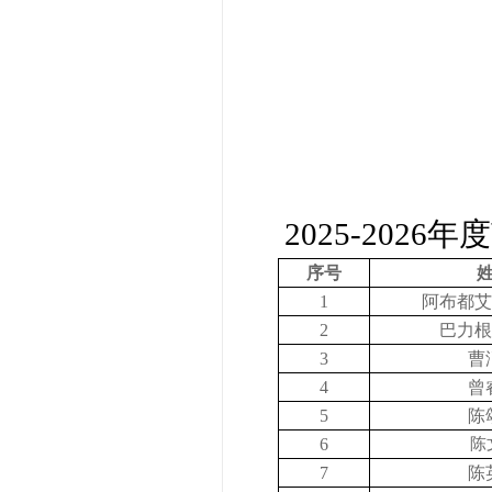
2025-20
序号
1
阿布都艾
2
巴力根
3
曹
4
曾
5
陈
6
陈
7
陈