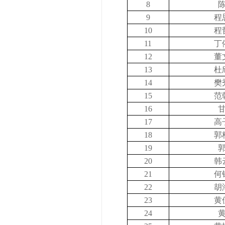
8
9
程
10
程
11
丁
12
董
13
杜
14
樊
15
范
16
17
高
18
郭
19
20
韩
21
何
22
胡
23
黄
24