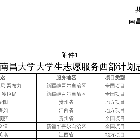
南
附件
1
26年度南昌大学大学生志愿服务西部计
姓名
服务地区
项目类型
尼
·吾布力
新疆维吾尔自治区
全国项目
·波拉提
新疆维吾尔自治区
全国项目
淯阳
贵州省
地方项目
睿如
江西省
地方项目
颂丽
贵州省
全国项目
文清
新疆维吾尔自治区
全国项目
英琪
江西省
地方项目