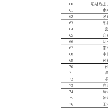
60
尼斯热提
61
庞
62
彭
63
彭
64
65
邱
66
邱
67
邵
68
申
69
孙
70
71
72
73
唐
74
唐
75
涂
76
王